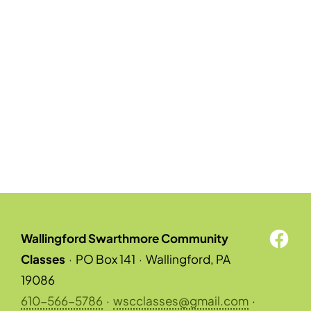
Wallingford Swarthmore Community
Classes
·
PO Box 141
·
Wallingford, PA
19086
610-566-5786
·
wscclasses@gmail.com
·